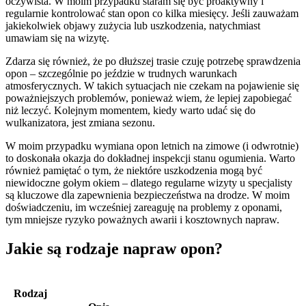
oczywista. W moim przypadku staram się być proaktywny i
regularnie kontrolować stan opon co kilka miesięcy. Jeśli zauważam
jakiekolwiek objawy zużycia lub uszkodzenia, natychmiast
umawiam się na wizytę.
Zdarza się również, że po dłuższej trasie czuję potrzebę sprawdzenia
opon – szczególnie po jeździe w trudnych warunkach
atmosferycznych. W takich sytuacjach nie czekam na pojawienie się
poważniejszych problemów, ponieważ wiem, że lepiej zapobiegać
niż leczyć. Kolejnym momentem, kiedy warto udać się do
wulkanizatora, jest zmiana sezonu.
W moim przypadku wymiana opon letnich na zimowe (i odwrotnie)
to doskonała okazja do dokładnej inspekcji stanu ogumienia. Warto
również pamiętać o tym, że niektóre uszkodzenia mogą być
niewidoczne gołym okiem – dlatego regularne wizyty u specjalisty
są kluczowe dla zapewnienia bezpieczeństwa na drodze. W moim
doświadczeniu, im wcześniej zareaguję na problemy z oponami,
tym mniejsze ryzyko poważnych awarii i kosztownych napraw.
Jakie są rodzaje napraw opon?
Rodzaj