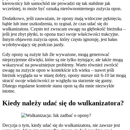
kierownicy lub samochód nie prowadzi się tak stabilnie jak
wcześniej, to może być oznaką nierównomiernego zużycia opon.
Dodatkowo, jeśli zauważam, że opony mają widoczne pęknięcia,
bąble lub inne uszkodzenia, to sygnał, że czas udać się do
wulkanizatora. Często też zwracam uwagę na głębokość bieżnika –
jeśli jest zbyt płytki, to opona traci swoje właściwości trakcyjne.
Innym objawem zużycia opon, który często ignoruję, jest hałas
wydobywający się podczas jazdy.
Gdy opony są zużyte lub źle wyważone, mogą generować
nieprzyjemne dźwięki, które są nie tylko irytujące, ale także mogą
wskazywać na poważniejsze problemy. Warto również zwrócić
uwagę na zużycie opon w kontekście ich wieku – nawet jeśli
bieżnik wygląda na w miarę dobry, opony starsze niż 6-10 lat mogą
stracić swoje właściwości ze względu na starzenie się gumy.
Dlatego regularne kontrole stanu opon są dla mnie niezwykle
istotne.
Kiedy należy udać się do wulkanizatora?
Decyzja o tym, kiedy udać się do wulkanizatora, nie zawsze jest