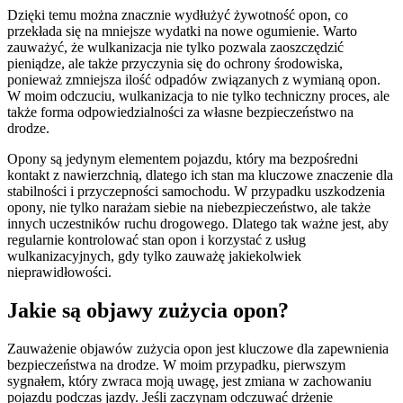
Dzięki temu można znacznie wydłużyć żywotność opon, co
przekłada się na mniejsze wydatki na nowe ogumienie. Warto
zauważyć, że wulkanizacja nie tylko pozwala zaoszczędzić
pieniądze, ale także przyczynia się do ochrony środowiska,
ponieważ zmniejsza ilość odpadów związanych z wymianą opon.
W moim odczuciu, wulkanizacja to nie tylko techniczny proces, ale
także forma odpowiedzialności za własne bezpieczeństwo na
drodze.
Opony są jedynym elementem pojazdu, który ma bezpośredni
kontakt z nawierzchnią, dlatego ich stan ma kluczowe znaczenie dla
stabilności i przyczepności samochodu. W przypadku uszkodzenia
opony, nie tylko narażam siebie na niebezpieczeństwo, ale także
innych uczestników ruchu drogowego. Dlatego tak ważne jest, aby
regularnie kontrolować stan opon i korzystać z usług
wulkanizacyjnych, gdy tylko zauważę jakiekolwiek
nieprawidłowości.
Jakie są objawy zużycia opon?
Zauważenie objawów zużycia opon jest kluczowe dla zapewnienia
bezpieczeństwa na drodze. W moim przypadku, pierwszym
sygnałem, który zwraca moją uwagę, jest zmiana w zachowaniu
pojazdu podczas jazdy. Jeśli zaczynam odczuwać drżenie