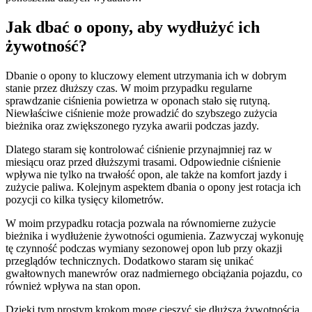
Jak dbać o opony, aby wydłużyć ich
żywotność?
Dbanie o opony to kluczowy element utrzymania ich w dobrym
stanie przez dłuższy czas. W moim przypadku regularne
sprawdzanie ciśnienia powietrza w oponach stało się rutyną.
Niewłaściwe ciśnienie może prowadzić do szybszego zużycia
bieżnika oraz zwiększonego ryzyka awarii podczas jazdy.
Dlatego staram się kontrolować ciśnienie przynajmniej raz w
miesiącu oraz przed dłuższymi trasami. Odpowiednie ciśnienie
wpływa nie tylko na trwałość opon, ale także na komfort jazdy i
zużycie paliwa. Kolejnym aspektem dbania o opony jest rotacja ich
pozycji co kilka tysięcy kilometrów.
W moim przypadku rotacja pozwala na równomierne zużycie
bieżnika i wydłużenie żywotności ogumienia. Zazwyczaj wykonuję
tę czynność podczas wymiany sezonowej opon lub przy okazji
przeglądów technicznych. Dodatkowo staram się unikać
gwałtownych manewrów oraz nadmiernego obciążania pojazdu, co
również wpływa na stan opon.
Dzięki tym prostym krokom mogę cieszyć się dłuższą żywotnością