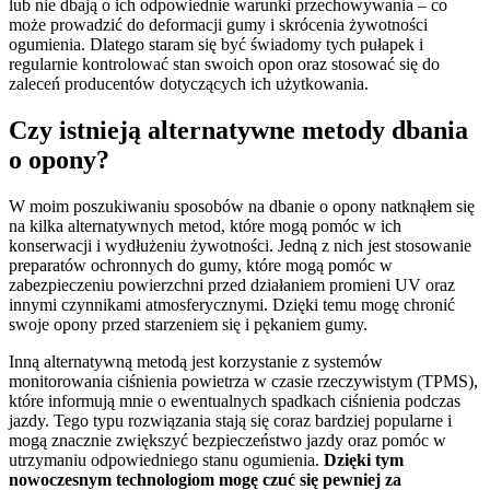
lub nie dbają o ich odpowiednie warunki przechowywania – co
może prowadzić do deformacji gumy i skrócenia żywotności
ogumienia. Dlatego staram się być świadomy tych pułapek i
regularnie kontrolować stan swoich opon oraz stosować się do
zaleceń producentów dotyczących ich użytkowania.
Czy istnieją alternatywne metody dbania
o opony?
W moim poszukiwaniu sposobów na dbanie o opony natknąłem się
na kilka alternatywnych metod, które mogą pomóc w ich
konserwacji i wydłużeniu żywotności. Jedną z nich jest stosowanie
preparatów ochronnych do gumy, które mogą pomóc w
zabezpieczeniu powierzchni przed działaniem promieni UV oraz
innymi czynnikami atmosferycznymi. Dzięki temu mogę chronić
swoje opony przed starzeniem się i pękaniem gumy.
Inną alternatywną metodą jest korzystanie z systemów
monitorowania ciśnienia powietrza w czasie rzeczywistym (TPMS),
które informują mnie o ewentualnych spadkach ciśnienia podczas
jazdy. Tego typu rozwiązania stają się coraz bardziej popularne i
mogą znacznie zwiększyć bezpieczeństwo jazdy oraz pomóc w
utrzymaniu odpowiedniego stanu ogumienia.
Dzięki tym
nowoczesnym technologiom mogę czuć się pewniej za