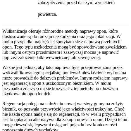
zabezpieczenia przed dalszym wyciekiem
powietrza.
Wulkanizacja oferuje różnorodne metody naprawy opon, które
dostosowane są do rodzaju uszkodzenia oraz jego lokalizacji. W
moim przypadku najczęściej spotykam się z naprawą przebitych
opon. Tego typu uszkodzenia mogą być spowodowane gwoździem
lub innym ostrym przedmiotem i zazwyczaj można je naprawić
poprzez założenie łatki wewnętrznej lub zewnętrznej.
Ważne jest jednak, aby taka naprawa była przeprowadzona przez
wykwalifikowanego specjalistę, ponieważ niewłaściwie wykonana
może prowadzić do dalszych problemów. Innym rodzajem naprawy
jest regeneracja opon z uszkodzonym bieżnikiem. W moim
przypadku zdarzyło mi się korzystać z tej metody po dłuższym
użytkowaniu opon letnich.
Regeneracja polega na nałożeniu nowej warstwy gumy na zużyty
bieżnik, co pozwala przywrócić jego właściwości trakcyjne. Choć
nie każda opona nadaje się do regeneracji, to w wielu przypadkach
jest to opłacalna alternatywa dla zakupu nowych opon. Dzięki temu
mogę cieszyć się lepszymi osiągami pojazdu bez konieczności
ponoszenia dużych wydatków.